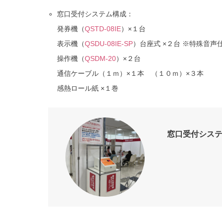
窓口受付システム構成：
発券機（
QSTD-08IE
）×１台
表示機（
QSDU-08IE-SP
）台座式 ×２台 ※特殊音声
操作機（
QSDM-20
）×２台
通信ケーブル（１ｍ）×１本 （１０ｍ）×３本
感熱ロール紙 ×１巻
窓口受付システ