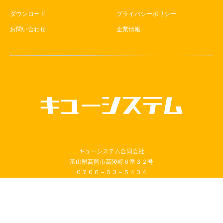
ダウンロード
プライバシーポリシー
お問い合わせ
企業情報
キューシステム合同会社
富山県高岡市高陵町６番３２号
０７６６－５３－５４３４
Copyright ©
受付発券機・自動窓口受付機｜レンタル対応｜日本製メー