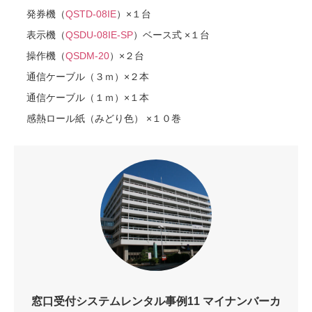
発券機（
QSTD-08IE
）×１台
表示機（
QSDU-08IE-SP
）ベース式 ×１台
操作機（
QSDM-20
）×２台
通信ケーブル（３ｍ）×２本
通信ケーブル（１ｍ）×１本
感熱ロール紙（みどり色） ×１０巻
窓口受付システムレンタル事例11 マイナンバーカ